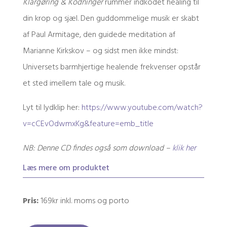
Klargøring & Kodninger
rummer indkodet healing til
din krop og sjæl. Den guddommelige musik er skabt
af Paul Armitage, den guidede meditation af
Marianne Kirkskov – og sidst men ikke mindst:
Universets barmhjertige healende frekvenser opstår
et sted imellem tale og musik.
Lyt til lydklip her:
https://www.youtube.com/watch?
v=cCEvOdwmxKg&feature=emb_title
NB: Denne CD findes også som download –
klik her
Læs mere om produktet
Pris:
169kr inkl. moms og porto