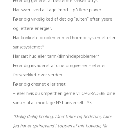
Føler dig generet af bestemte sanseindtryk
Har svært ved at tage imod – på flere planer
Føler dig virkelig ked af det og ”sulten” efter lysere
og lettere energier.
Har konkrete problemer med hormonsystemet eller
sansesystemet*
Har sart hud eller tarm/slimhindeproblemer*
Føler dig invaderet af dine omgivelser – eller er
forskrækket over verden
Føler dig drænet eller træt
– eller hvis du simpelthen gerne vil OPGRADERE dine
sanser til at modtage NYT universelt LYS!
“Dejlig dejlig healing, tårer triller og hedeture, føler
jeg har et springvand i toppen af mit hovede, får