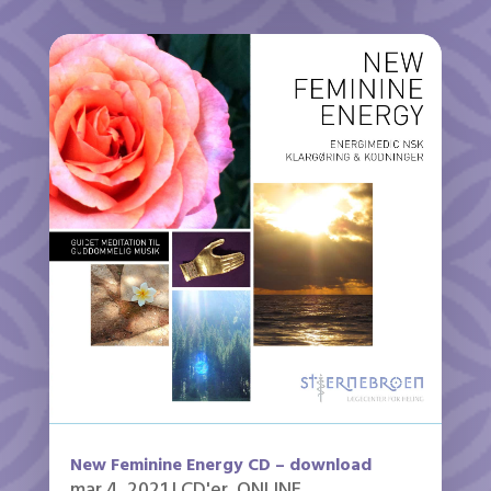
New Feminine Energy CD – download
mar 4, 2021
|
CD'er
,
ONLINE